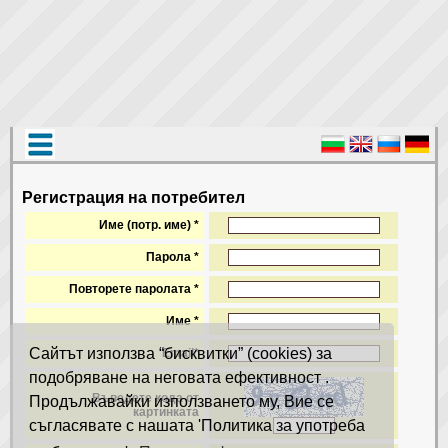
Регистрация на потребител
Име (потр. име) *
Парола *
Повторете паролата *
Име *
Сайтът използва “бисквитки” (cookies) за
Email*
подобряване на неговата ефективност .
Въведете кода от
Продължавайки използването му, Вие се
картинката
съгласявате с нашата 'Политика за употреба