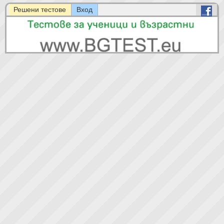
Решени тестове
Вход