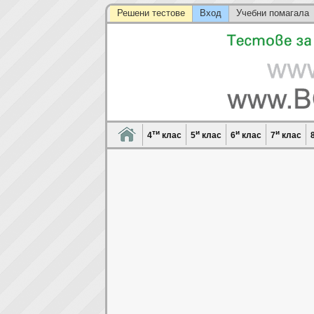
Решени тестове
Вход
Учебни помагала
ти
и
и
и
4
клас
5
клас
6
клас
7
клас