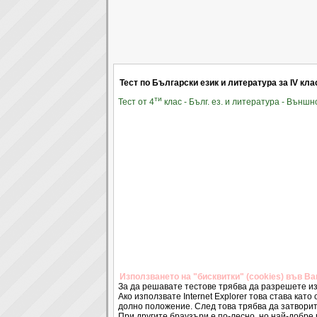
Тест по Български език и литература за IV кла
ти
Тест от 4
клас - Бълг. ез. и литература - Външ
Използването на "бисквитки" (cookies) във В
За да решавате тестове трябва да разрешете из
Ако използвате Internet Explorer това става като 
долно положение. След това трябва да затворит
При другите браузъри е по-лесно, но най-добре 