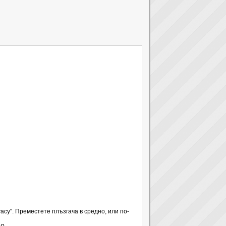
ivacy". Преместете плъзгача в средно, или по-
ър