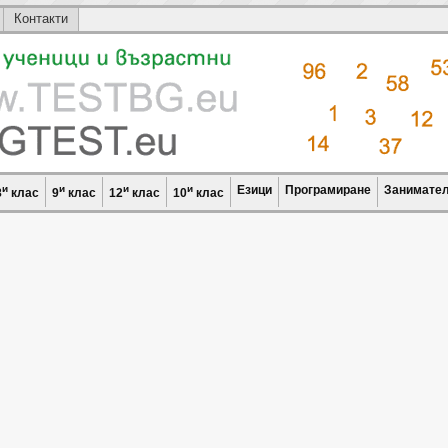
Контакти
и
и
и
и
Езици
Програмиране
Занимател
8
клас
9
клас
12
клас
10
клас