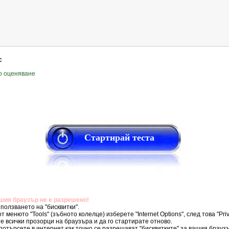
с
но оценяване
Стартирай теста
ашия браузър не е разрешено!
ползването на "бисквитки".
от менюто "Tools" (зъбното колелце) изберете "Internet Options", след това "Pr
е всички прозорци на браузъра и да го стартирате отново.
потърсете в интернет как точно се разрешават "бисквитките" за вашия брауз