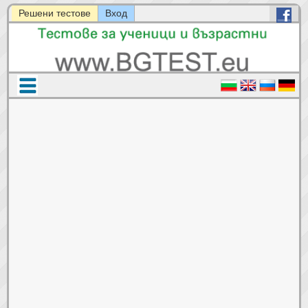
Решени тестове
Вход