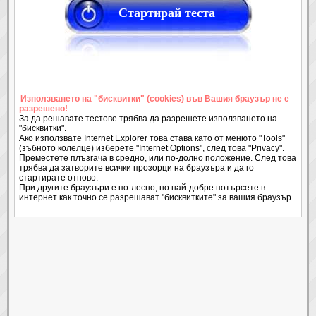
Стартирай теста
Използването на "бисквитки" (cookies) във Вашия браузър не е
разрешено!
За да решавате тестове трябва да разрешете използването на
"бисквитки".
Ако използвате Internet Explorer това става като от менюто "Tools"
(зъбното колелце) изберете "Internet Options", след това "Privacy".
Преместете плъзгача в средно, или по-долно положение. След това
трябва да затворите всички прозорци на браузъра и да го
стартирате отново.
При другите браузъри е по-лесно, но най-добре потърсете в
интернет как точно се разрешават "бисквитките" за вашия браузър