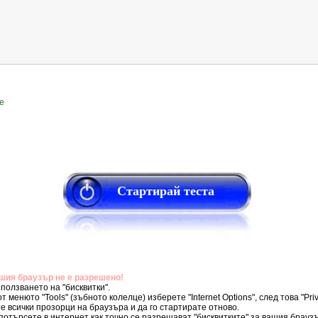
е
Стартирай теста
ашия браузър не е разрешено!
ползването на "бисквитки".
от менюто "Tools" (зъбното колелце) изберете "Internet Options", след това "Pr
е всички прозорци на браузъра и да го стартирате отново.
потърсете в интернет как точно се разрешават "бисквитките" за вашия брауз