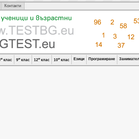
Контакти
и
и
и
и
Езици
Програмиране
Занимател
8
клас
9
клас
12
клас
10
клас