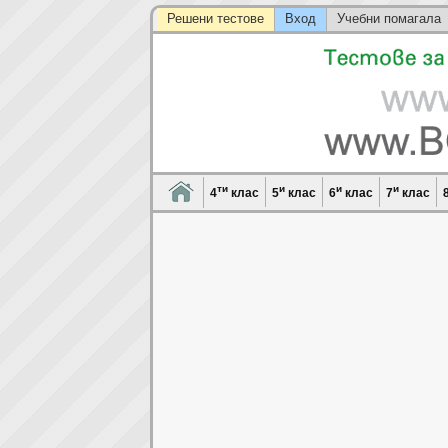
Решени тестове
Вход
Учебни помагала
ти
и
и
и
4
клас
5
клас
6
клас
7
клас