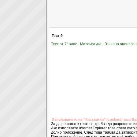
Тест 9
и
Тест от 7
клас - Математика - Външно оценяван
Използването на "бисквитки" (cookies) във В
За да решавате тестове трябва да разрешете из
Ако използвате Internet Explorer това става като 
долно положение. След това трябва да затворит
При другите браузъри е по-лесно, но най-добре 