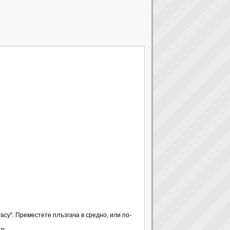
ivacy". Преместете плъзгача в средно, или по-
ър