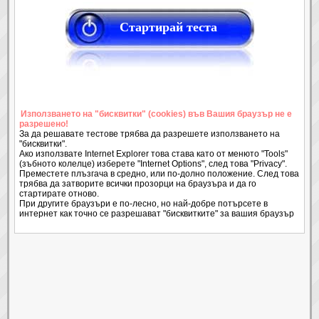
Стартирай теста
Използването на "бисквитки" (cookies) във Вашия браузър не е
разрешено!
За да решавате тестове трябва да разрешете използването на
"бисквитки".
Ако използвате Internet Explorer това става като от менюто "Tools"
(зъбното колелце) изберете "Internet Options", след това "Privacy".
Преместете плъзгача в средно, или по-долно положение. След това
трябва да затворите всички прозорци на браузъра и да го
стартирате отново.
При другите браузъри е по-лесно, но най-добре потърсете в
интернет как точно се разрешават "бисквитките" за вашия браузър