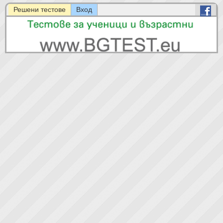
Решени тестове
Вход