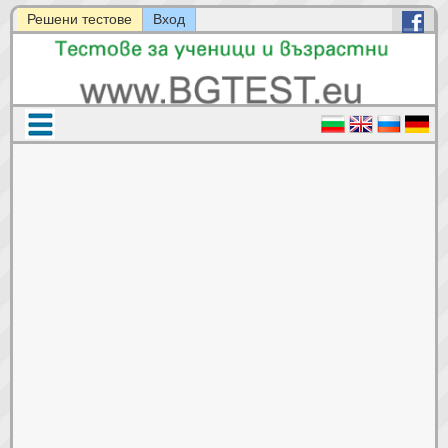
Решени тестове
Вход