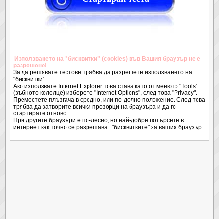
Използването на "бисквитки" (cookies) във Вашия браузър не е
разрешено!
За да решавате тестове трябва да разрешете използването на
"бисквитки".
Ако използвате Internet Explorer това става като от менюто "Tools"
(зъбното колелце) изберете "Internet Options", след това "Privacy".
Преместете плъзгача в средно, или по-долно положение. След това
трябва да затворите всички прозорци на браузъра и да го
стартирате отново.
При другите браузъри е по-лесно, но най-добре потърсете в
интернет как точно се разрешават "бисквитките" за вашия браузър