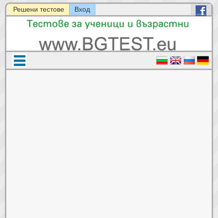
Решени тестове
Вход