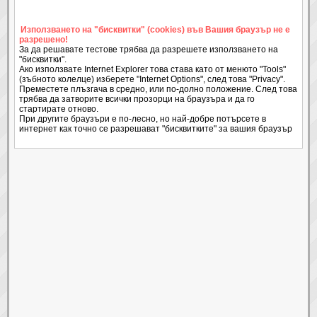
Използването на "бисквитки" (cookies) във Вашия браузър не е
разрешено!
За да решавате тестове трябва да разрешете използването на
"бисквитки".
Ако използвате Internet Explorer това става като от менюто "Tools"
(зъбното колелце) изберете "Internet Options", след това "Privacy".
Преместете плъзгача в средно, или по-долно положение. След това
трябва да затворите всички прозорци на браузъра и да го
стартирате отново.
При другите браузъри е по-лесно, но най-добре потърсете в
интернет как точно се разрешават "бисквитките" за вашия браузър