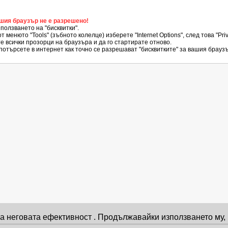
ашия браузър не е разрешено!
ползването на "бисквитки".
от менюто "Tools" (зъбното колелце) изберете "Internet Options", след това "Pr
е всички прозорци на браузъра и да го стартирате отново.
потърсете в интернет как точно се разрешават "бисквитките" за вашия брауз
 на неговата ефективност . Продължавайки използването му,