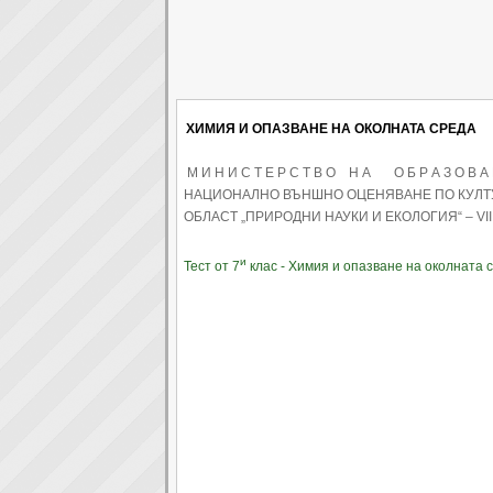
ХИМИЯ И ОПАЗВАНЕ НА ОКОЛНАТА СРЕДА
М И Н И С Т Е Р С Т В О Н А О Б Р А З О В А
НАЦИОНАЛНО ВЪНШНО ОЦЕНЯВАНЕ ПО КУЛТ
ОБЛАСТ „ПРИРОДНИ НАУКИ И ЕКОЛОГИЯ“ – VІІ 
и
Тест от 7
клас - Химия и опазване на околната