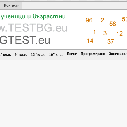
Контакти
и
и
и
и
Езици
Програмиране
Занимател
8
клас
9
клас
12
клас
10
клас