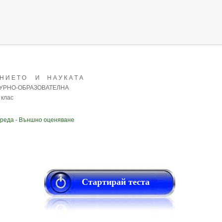
 Н И Е Т О И Н А У К А Т А
УРНО-ОБРАЗОВАТЕЛНА
клас
 среда - Външно оценяване
Стартирай теста