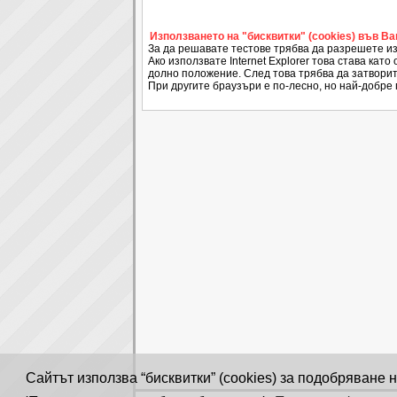
Използването на "бисквитки" (cookies) във В
За да решавате тестове трябва да разрешете из
Ако използвате Internet Explorer това става като 
долно положение. След това трябва да затворит
При другите браузъри е по-лесно, но най-добре 
Сайтът използва “бисквитки” (cookies) за подобряване