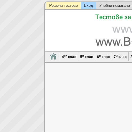
Решени тестове
Вход
Учебни помагала
ти
и
и
и
4
клас
5
клас
6
клас
7
клас