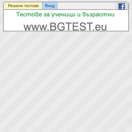
Решени тестове
Вход