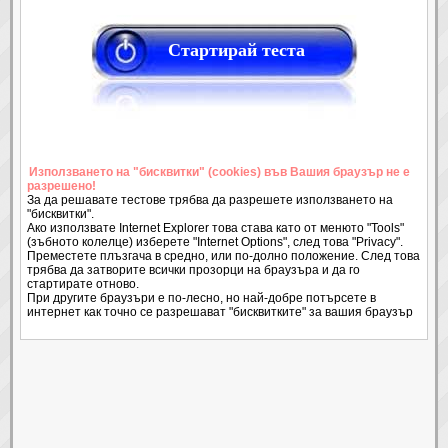
Стартирай теста
Използването на "бисквитки" (cookies) във Вашия браузър не е
разрешено!
За да решавате тестове трябва да разрешете използването на
"бисквитки".
Ако използвате Internet Explorer това става като от менюто "Tools"
(зъбното колелце) изберете "Internet Options", след това "Privacy".
Преместете плъзгача в средно, или по-долно положение. След това
трябва да затворите всички прозорци на браузъра и да го
стартирате отново.
При другите браузъри е по-лесно, но най-добре потърсете в
интернет как точно се разрешават "бисквитките" за вашия браузър