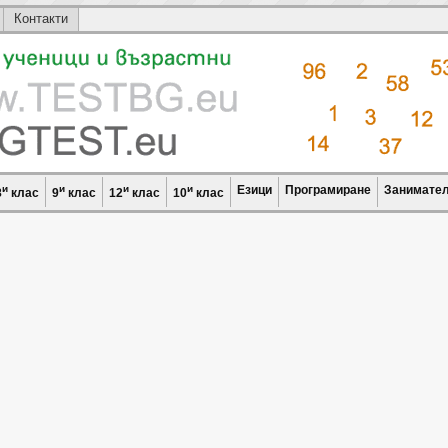
Контакти
и
и
и
и
Езици
Програмиране
Занимател
8
клас
9
клас
12
клас
10
клас