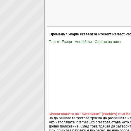
Времена / Simple Present or Present Perfect Pr
Тест от Езици - Английски - Оценка на ниво
Използването на "бисквитки" (cookies) във В
За да решавате тестове трябва да разрешете из
Ако използвате Internet Explorer това става като 
долно положение. След това трябва да затворит
При другите браузъри е по-лесно, но най-добре 