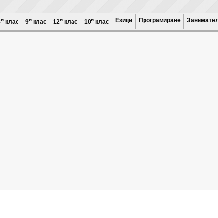
и
и
и
и
Езици
Програмиране
Занимател
8
клас
9
клас
12
клас
10
клас