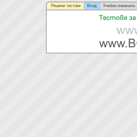
Решени тестове
Вход
Учебни помагала