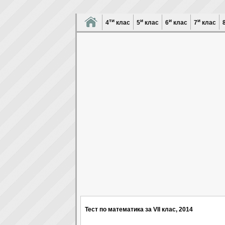
ти
и
и
и
4
клас
5
клас
6
клас
7
клас
Тест по математика за VII клас, 2014