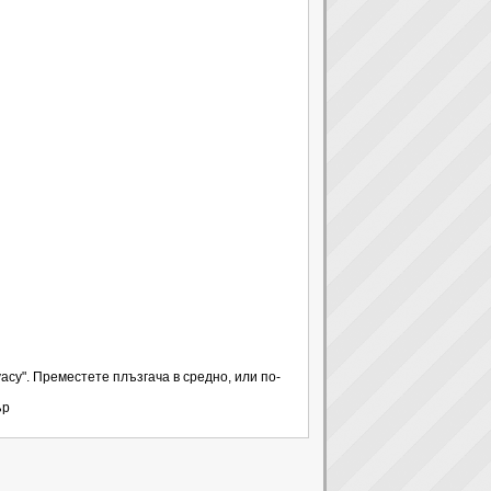
ivacy". Преместете плъзгача в средно, или по-
ър