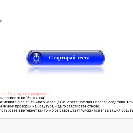
е
Стартирай теста
ашия браузър не е разрешено!
ползването на "бисквитки".
от менюто "Tools" (зъбното колелце) изберете "Internet Options", след това "Pr
е всички прозорци на браузъра и да го стартирате отново.
потърсете в интернет как точно се разрешават "бисквитките" за вашия брауз