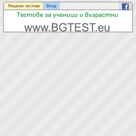
Решени тестове
Вход